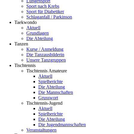
Lungensport
Sport nach Krebs
Sport für Diabetiker
Schlaganfall / Parkinson
Taekwondo
Aktuell
Grundlagen
Die Abteilung
Tanzen
Kurse / Anmeldung
Die Tanzausbilderin
Unsere Tanzgruppen
Tischtennis
Tischtennis Amateure
Aktuell
Spielberichte
Die Abteilung
Die Mannschaften
Grusswort
Tischtennis-Jugend
Aktuell
Spielberichte
Die Abteilung
Die Jugendmannschaften
Veranstaltungen