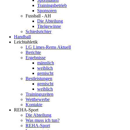
Sportstätten
Trainingsbetrieb
Sponsoren
Fussball - AH
Die Abteilung
Titelgewinne
Schiedsrichter
Handball
Leichtahletik
LG Limes-Rems Aktuell
Berichte
Ergebnisse
männlich
weiblich
gemischt
Bestleistungen
gemischt
weiblich
Trainingszeiten
Wettbewerbe
Kontakte
REHA-Sport
Die Abteilung
Was muss ich tun?
REHA-Sport