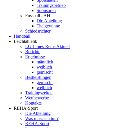
Sportstätten
Trainingsbetrieb
Sponsoren
Fussball - AH
Die Abteilung
Titelgewinne
Schiedsrichter
Handball
Leichtahletik
LG Limes-Rems Aktuell
Berichte
Ergebnisse
männlich
weiblich
gemischt
Bestleistungen
gemischt
weiblich
Trainingszeiten
Wettbewerbe
Kontakte
REHA-Sport
Die Abteilung
Was muss ich tun?
REHA-Sport