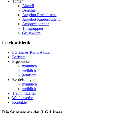
Turnen
Aktuell
Berichte
Angebot Erwachsene
Angebot Kinder/Jugend
Ansprechpartner
Turngruppen
Grussworte
Leichtathletik
LG Limes-Rems Aktuell
Berichte
Ergebnisse
männlich
weiblich
gemischt
Bestleistungen
männlich
weiblich
Trainingszeiten
Wettbewerbe
Kontakte
Die Sponsoren der LG Limes