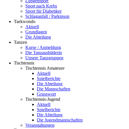
Lungensport
Sport nach Krebs
Sport für Diabetiker
Schlaganfall / Parkinson
Taekwondo
Aktuell
Grundlagen
Die Abteilung
Tanzen
Kurse / Anmeldung
Die Tanzausbilderin
Unsere Tanzgruppen
Tischtennis
Tischtennis Amateure
Aktuell
Spielberichte
Die Abteilung
Die Mannschaften
Grusswort
Tischtennis-Jugend
Aktuell
Spielberichte
Die Abteilung
Die Jugendmannschaften
Veranstaltungen