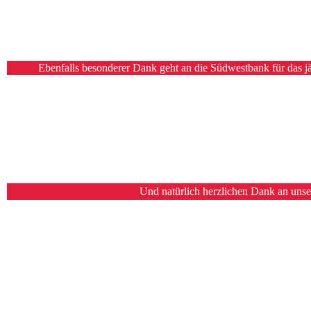
Ebenfalls besonderer Dank geht an die Südwestbank für das jä
Und natürlich herzlichen Dank an unse