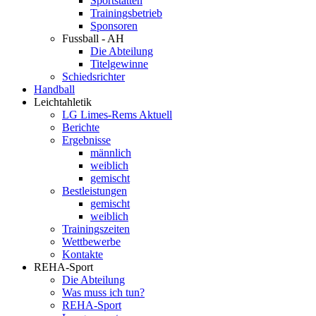
Sportstätten
Trainingsbetrieb
Sponsoren
Fussball - AH
Die Abteilung
Titelgewinne
Schiedsrichter
Handball
Leichtahletik
LG Limes-Rems Aktuell
Berichte
Ergebnisse
männlich
weiblich
gemischt
Bestleistungen
gemischt
weiblich
Trainingszeiten
Wettbewerbe
Kontakte
REHA-Sport
Die Abteilung
Was muss ich tun?
REHA-Sport