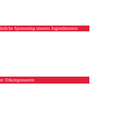
hrliche Sponsoring unseres Jugendturniers
re Trikotsponsoren