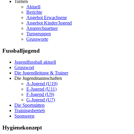
Turnen
Aktuell
Berichte
Angebot Erwachsene
Angebot Kinder/Jugend
Ansprechpartner
Turngruppen
Grussworte
Fussballjugend
Jugendfussball aktuell
Grusswort
Die Jugendleitung & Trainer
Die Jugendmannschaften
A-Jugend (U19)
E-Jugend (U11)
F-Jugend (U9)
G-Jugend (U7)
Die Sportstätten
Trainingsbetrieb
Sponsoren
Hygienekonzept