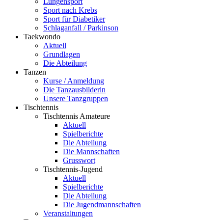
Lungensport
Sport nach Krebs
Sport für Diabetiker
Schlaganfall / Parkinson
Taekwondo
Aktuell
Grundlagen
Die Abteilung
Tanzen
Kurse / Anmeldung
Die Tanzausbilderin
Unsere Tanzgruppen
Tischtennis
Tischtennis Amateure
Aktuell
Spielberichte
Die Abteilung
Die Mannschaften
Grusswort
Tischtennis-Jugend
Aktuell
Spielberichte
Die Abteilung
Die Jugendmannschaften
Veranstaltungen