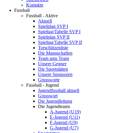
Kontakte
Fussball
Fussball - Aktive
Aktuell
Spielplan SVP I
Spieltag/Tabelle SVP I
Spielplan SVP II
Spieltag/Tabelle SVP II
Torschützenliste
Die Mannschaften
Team ums Team
Unsere Gegner
Die Sportstätten
Unsere Sponsoren
Grussworte
Fussball - Jugend
Jugendfussball aktuell
Grusswort
Die Jugendleitung
Die Jugendteams
A-Jugend (U19)
E-Jugend (U11)
F-Jugend (U9)
G-Jugend (U7)