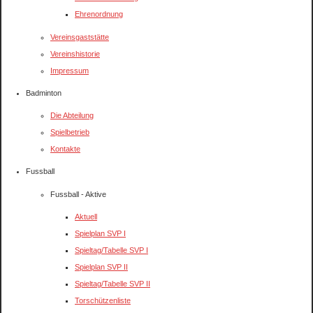
Ehrenordnung
Vereinsgaststätte
Vereinshistorie
Impressum
Badminton
Die Abteilung
Spielbetrieb
Kontakte
Fussball
Fussball - Aktive
Aktuell
Spielplan SVP I
Spieltag/Tabelle SVP I
Spielplan SVP II
Spieltag/Tabelle SVP II
Torschützenliste