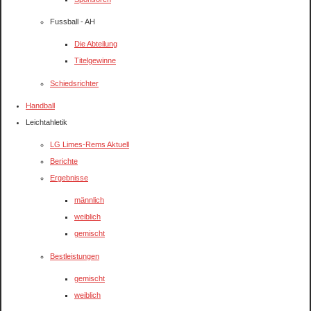
Fussball - AH
Die Abteilung
Titelgewinne
Schiedsrichter
Handball
Leichtahletik
LG Limes-Rems Aktuell
Berichte
Ergebnisse
männlich
weiblich
gemischt
Bestleistungen
gemischt
weiblich