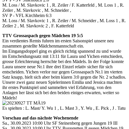
M. Loss / M. Slavkovic 1 , R. Zeiler / F. Katterfeld , M. Loss 1 , R.
Zeiler , M. Slavkovic , M. Schneider ,
SV P - VFL Kirchheim 6:3
M. Loss / M. Slavkovic 1 , R. Zeiler / M. Schneider , M. Loss 1 , R.
Zeiler 2 , M. Slavkovic 2 , F. Katterfeld
TTV Grossaspach gegen Mädchen 19 5:5
Ein verdientes Remis fuhren im ersten Saisonspiel unsere neu
zusammen gestellte Mädchenmannschaft ein.
Im Eingangsdoppel ging es gleich richtig spannend zu und wurde
im Entscheidungssatz mit 13:11 für Laura und Yichen entschieden,
grosse Erleichterung herrschte bei den Mädels. In der Folge konnte
Laura unsere neue Nr.1 ihre drei Einzel relativ sicher für sich
entscheiden. Yichen verlor nur gegen Grossaspach Nr.1 im vierten
Satz knapp, hielt sich aber beim klaren 3:0 gegen die Nr. 2 schadlos.
Unsere zwei ganz neuen Spielerinnen Emilia und Jessica machten
ihr erstes Punktspiel und sammelten viel Erfahrung, von den
Anlagen her lässt sich bei den beiden einiges erwarten, weiter so
Mädels!
Es spielten : L. Mast/ Y. Wu 1 , L. Mast 3 , Y. Wu , E. Pick , J . Tatu
Vorschau auf das nächste Wochenende
Sa., 30.09.2023 10:00 Uhr SF Steinenberg gegen Jungen 19 III
Sa., 30.09.2023 10:00 Uhr TTV Burgstetten II gegen Mädchen 19