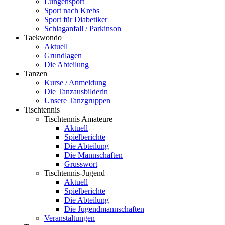
Lungensport
Sport nach Krebs
Sport für Diabetiker
Schlaganfall / Parkinson
Taekwondo
Aktuell
Grundlagen
Die Abteilung
Tanzen
Kurse / Anmeldung
Die Tanzausbilderin
Unsere Tanzgruppen
Tischtennis
Tischtennis Amateure
Aktuell
Spielberichte
Die Abteilung
Die Mannschaften
Grusswort
Tischtennis-Jugend
Aktuell
Spielberichte
Die Abteilung
Die Jugendmannschaften
Veranstaltungen