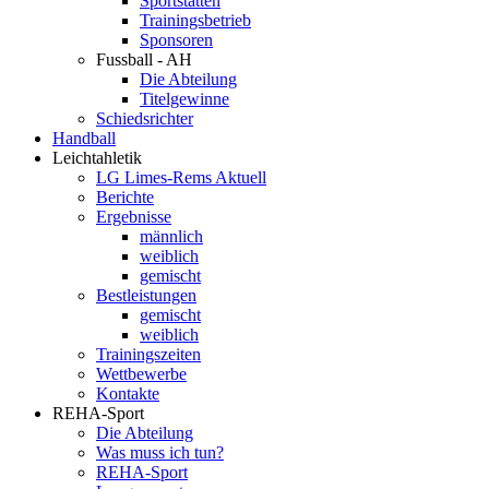
Sportstätten
Trainingsbetrieb
Sponsoren
Fussball - AH
Die Abteilung
Titelgewinne
Schiedsrichter
Handball
Leichtahletik
LG Limes-Rems Aktuell
Berichte
Ergebnisse
männlich
weiblich
gemischt
Bestleistungen
gemischt
weiblich
Trainingszeiten
Wettbewerbe
Kontakte
REHA-Sport
Die Abteilung
Was muss ich tun?
REHA-Sport