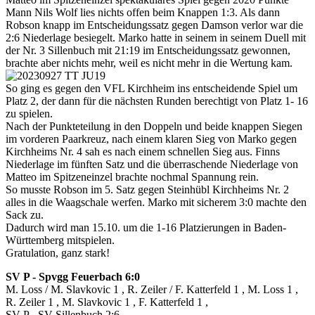
Mann Nils Wolf lies nichts offen beim Knappen 1:3. Als dann
Robson knapp im Entscheidungssatz gegen Damson verlor war die
2:6 Niederlage besiegelt. Marko hatte in seinem in seinem Duell mit
der Nr. 3 Sillenbuch mit 21:19 im Entscheidungssatz gewonnen,
brachte aber nichts mehr, weil es nicht mehr in die Wertung kam.
So ging es gegen den VFL Kirchheim ins entscheidende Spiel um
Platz 2, der dann für die nächsten Runden berechtigt von Platz 1- 16
zu spielen.
Nach der Punkteteilung in den Doppeln und beide knappen Siegen
im vorderen Paarkreuz, nach einem klaren Sieg von Marko gegen
Kirchheims Nr. 4 sah es nach einem schnellen Sieg aus. Finns
Niederlage im fünften Satz und die überraschende Niederlage von
Matteo im Spitzeneinzel brachte nochmal Spannung rein.
So musste Robson im 5. Satz gegen Steinhübl Kirchheims Nr. 2
alles in die Waagschale werfen. Marko mit sicherem 3:0 machte den
Sack zu.
Dadurch wird man 15.10. um die 1-16 Platzierungen in Baden-
Württemberg mitspielen.
Gratulation, ganz stark!
SV P - Spvgg Feuerbach 6:0
M. Loss / M. Slavkovic 1 , R. Zeiler / F. Katterfeld 1 , M. Loss 1 ,
R. Zeiler 1 , M. Slavkovic 1 , F. Katterfeld 1 ,
SV P - SV Sillenbuch 2:6