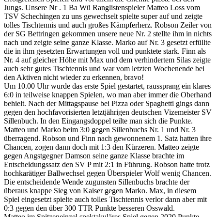
Jungs. Unsere Nr . 1 Ba Wü Ranglistenspieler Matteo Loss vom
TSV Schechingen zu uns gewechselt spielte super auf und zeigte
tolles Tischtennis und auch großes Kämpferherz. Robson Zeiler von
der SG Bettringen gekommen unsere neue Nr. 2 stellte ihm in nichts
nach und zeigte seine ganze Klasse. Marko auf Nr. 3 gesetzt erfüllte
die in ihm gesetzten Erwartungen voll und punktete stark. Finn als
Nr. 4 auf gleicher Höhe mit Max und dem verhindertem Silas zeigte
auch sehr gutes Tischtennis und war vom letzten Wochenende bei
den Aktiven nicht wieder zu erkennen, bravo!
Um 10.00 Uhr wurde das erste Spiel gestartet, raussprang ein klares
6:0 in teilweise knappen Spielen, wo man aber immer die Oberhand
behielt. Nach der Mittagspause bei Pizza oder Spaghetti gings dann
gegen den hochfavorisierten letztjährigen deutschen Vizemeister SV
Sillenbuch. In den Eingangsdoppel teilte man sich die Punkte.
Matteo und Marko beim 3:0 gegen Sillenbuchs Nr. 1 und Nr. 3
überragend. Robson und Finn nach gewonnenem 1. Satz hatten ihre
Chancen, zogen dann doch mit 1:3 den Kürzeren. Matteo zeigte
gegen Angstgegner Damson seine ganze Klasse brachte im
Entscheidungssatz den SV P mit 2:1 in Führung. Robson hatte trotz
hochkarätiger Ballwechsel gegen Überspieler Wolf wenig Chancen.
Die entscheidende Wende zugunsten Sillenbuchs brachte der
überaus knappe Sieg von Kaiser gegen Marko. Max, in diesem
Spiel eingesetzt spielte auch tolles Tischtennis verlor dann aber mit
0:3 gegen den über 300 TTR Punkte besseren Osswald.
Matteo im Spitzeneinzel spektakuläres Spiel gegen 2020 Punkte