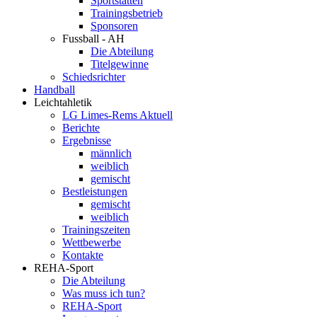
Sportstätten
Trainingsbetrieb
Sponsoren
Fussball - AH
Die Abteilung
Titelgewinne
Schiedsrichter
Handball
Leichtahletik
LG Limes-Rems Aktuell
Berichte
Ergebnisse
männlich
weiblich
gemischt
Bestleistungen
gemischt
weiblich
Trainingszeiten
Wettbewerbe
Kontakte
REHA-Sport
Die Abteilung
Was muss ich tun?
REHA-Sport