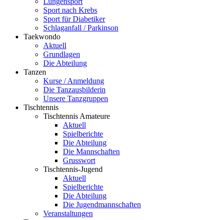
Lungensport
Sport nach Krebs
Sport für Diabetiker
Schlaganfall / Parkinson
Taekwondo
Aktuell
Grundlagen
Die Abteilung
Tanzen
Kurse / Anmeldung
Die Tanzausbilderin
Unsere Tanzgruppen
Tischtennis
Tischtennis Amateure
Aktuell
Spielberichte
Die Abteilung
Die Mannschaften
Grusswort
Tischtennis-Jugend
Aktuell
Spielberichte
Die Abteilung
Die Jugendmannschaften
Veranstaltungen