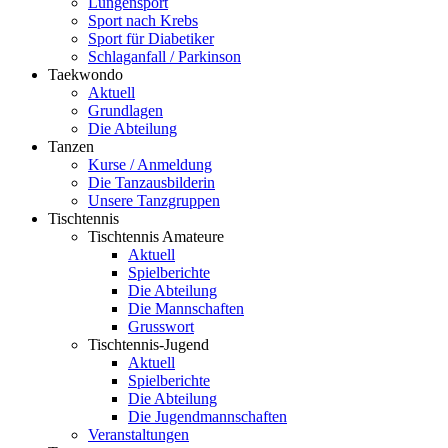
Lungensport
Sport nach Krebs
Sport für Diabetiker
Schlaganfall / Parkinson
Taekwondo
Aktuell
Grundlagen
Die Abteilung
Tanzen
Kurse / Anmeldung
Die Tanzausbilderin
Unsere Tanzgruppen
Tischtennis
Tischtennis Amateure
Aktuell
Spielberichte
Die Abteilung
Die Mannschaften
Grusswort
Tischtennis-Jugend
Aktuell
Spielberichte
Die Abteilung
Die Jugendmannschaften
Veranstaltungen