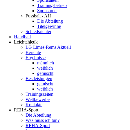
Sportstätten
Trainingsbetrieb
Sponsoren
Fussball - AH
Die Abteilung
Titelgewinne
Schiedsrichter
Handball
Leichtahletik
LG Limes-Rems Aktuell
Berichte
Ergebnisse
männlich
weiblich
gemischt
Bestleistungen
gemischt
weiblich
Trainingszeiten
Wettbewerbe
Kontakte
REHA-Sport
Die Abteilung
Was muss ich tun?
REHA-Sport