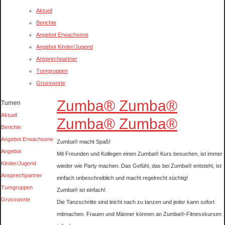
Aktuell
Berichte
Angebot Erwachsene
Angebot Kinder/Jugend
Ansprechpartner
Turngruppen
Grussworte
Zumba® Zumba®
Turnen
Aktuell
Zumba® Zumba®
Berichte
Angebot Erwachsene
Zumba® macht Spaß!
Angebot
Mit Freunden und Kollegen einen Zumba® Kurs besuchen, ist immer
Kinder/Jugend
wieder wie Party machen. Das Gefühl, das bei Zumba® entsteht, ist
Ansprechpartner
einfach unbeschreiblich und macht regelrecht süchtig!
Turngruppen
Zumba® ist einfach!
Grussworte
Die Tanzschritte sind leicht nach zu tanzen und jeder kann sofort
mitmachen. Frauen und Männer können an Zumba®-Fitnesskursen