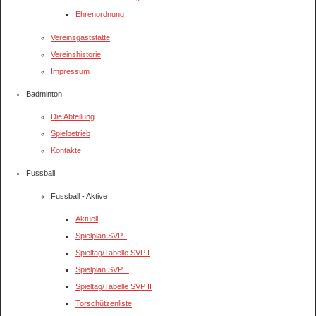
Ehrenordnung
Vereinsgaststätte
Vereinshistorie
Impressum
Badminton
Die Abteilung
Spielbetrieb
Kontakte
Fussball
Fussball - Aktive
Aktuell
Spielplan SVP I
Spieltag/Tabelle SVP I
Spielplan SVP II
Spieltag/Tabelle SVP II
Torschützenliste