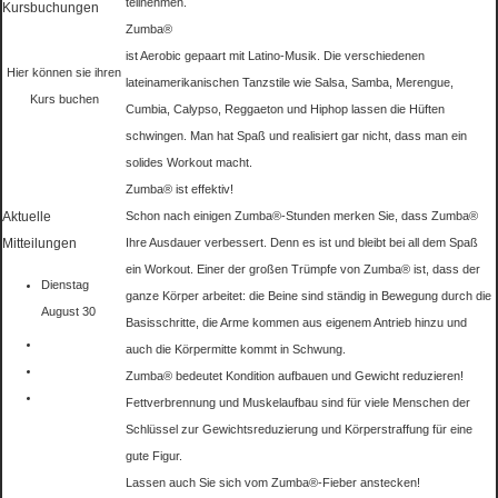
teilnehmen.
Kursbuchungen
Zumba®
ist Aerobic gepaart mit Latino-Musik. Die verschiedenen
Hier können sie ihren
lateinamerikanischen Tanzstile wie Salsa, Samba, Merengue,
Kurs buchen
Cumbia, Calypso, Reggaeton und Hiphop lassen die Hüften
schwingen. Man hat Spaß und realisiert gar nicht, dass man ein
solides Workout macht.
Zumba® ist effektiv!
Aktuelle
Schon nach einigen Zumba®-Stunden merken Sie, dass Zumba®
Mitteilungen
Ihre Ausdauer verbessert. Denn es ist und bleibt bei all dem Spaß
ein Workout. Einer der großen Trümpfe von Zumba® ist, dass der
Dienstag
ganze Körper arbeitet: die Beine sind ständig in Bewegung durch die
August 30
Basisschritte, die Arme kommen aus eigenem Antrieb hinzu und
auch die Körpermitte kommt in Schwung.
Zumba® bedeutet Kondition aufbauen und Gewicht reduzieren!
Fettverbrennung und Muskelaufbau sind für viele Menschen der
Schlüssel zur Gewichtsreduzierung und Körperstraffung für eine
gute Figur.
Lassen auch Sie sich vom Zumba®-Fieber anstecken!