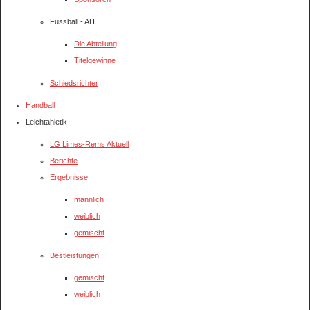
Fussball - AH
Die Abteilung
Titelgewinne
Schiedsrichter
Handball
Leichtahletik
LG Limes-Rems Aktuell
Berichte
Ergebnisse
männlich
weiblich
gemischt
Bestleistungen
gemischt
weiblich