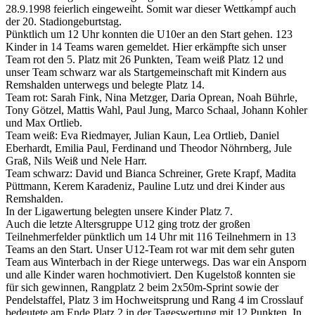
28.9.1998 feierlich eingeweiht. Somit war dieser Wettkampf auch
der 20. Stadiongeburtstag.
Pünktlich um 12 Uhr konnten die U10er an den Start gehen. 123
Kinder in 14 Teams waren gemeldet. Hier erkämpfte sich unser
Team rot den 5. Platz mit 26 Punkten, Team weiß Platz 12 und
unser Team schwarz war als Startgemeinschaft mit Kindern aus
Remshalden unterwegs und belegte Platz 14.
Team rot: Sarah Fink, Nina Metzger, Daria Oprean, Noah Bührle,
Tony Götzel, Mattis Wahl, Paul Jung, Marco Schaal, Johann Kohler
und Max Ortlieb.
Team weiß: Eva Riedmayer, Julian Kaun, Lea Ortlieb, Daniel
Eberhardt, Emilia Paul, Ferdinand und Theodor Nöhrnberg, Jule
Graß, Nils Weiß und Nele Harr.
Team schwarz: David und Bianca Schreiner, Grete Krapf, Madita
Püttmann, Kerem Karadeniz, Pauline Lutz und drei Kinder aus
Remshalden.
In der Ligawertung belegten unsere Kinder Platz 7.
Auch die letzte Altersgruppe U12 ging trotz der großen
Teilnehmerfelder pünktlich um 14 Uhr mit 116 Teilnehmern in 13
Teams an den Start. Unser U12-Team rot war mit dem sehr guten
Team aus Winterbach in der Riege unterwegs. Das war ein Ansporn
und alle Kinder waren hochmotiviert. Den Kugelstoß konnten sie
für sich gewinnen, Rangplatz 2 beim 2x50m-Sprint sowie der
Pendelstaffel, Platz 3 im Hochweitsprung und Rang 4 im Crosslauf
bedeutete am Ende Platz 2 in der Tageswertung mit 12 Punkten. In