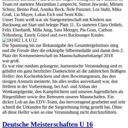
Team rot starteten Maximilian Lamprecht, Simon Jawarski, Miriam
Schray, Benno Paul, Annika Beck, Nele Panzner, Lea Stahl, Mika
Graß, Lia Mayer, Lukas Eich und Semi Kilic.
Unser Team weiß war als Startgemeinschaft mit Kindern aus
Backnang am Start und belegte Platz 11. Es starteten Clara Ortlieb,
Felix Eberhardt, Milla Jung, Sara Metzger, Pia Grau, Carlson
Nöhrnberg, Emely Götzel und zwei Backnanger Kinder.
Die Spannung bis zur Bekanntgabe des Gesamtergebnisses stieg
und die Freude über die erkämpfte Silbermedaille und damit dem 2.
Platz der Kreismeisterschaft im Mannschaftsmehrkampf 2018
war groß.
Es war eine rundum gelungene, harmonische Veranstaltung und es
gebührt ein ganz herzliches Dankeschön an die zahlreichen fleißigen
Helfer: den Kuchenbäckern und dem Bewirtungsteam, das den
riesigen Ansturm meisterte, bis alles restlos ausverkauft war, den
Helfern in der Vorbereitung, bei Auf- und Abbau der
Wettkampfgeräte, den Kampfrichtern und unseren Jugendlichen als
Riegenführer sowie den Betreuern unserer Mannschaften. Ein
dickes Lob an das EDV-Team, das hervorragend gearbeitet und sehr
schnell die Urkunden für die Siegerehrung fertig gestellt hat. Ohne
all diese Helfer wäre so eine Veranstaltung nicht durchzuführen.
Deutsche Meisterschaften U 16