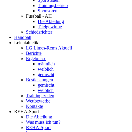
Sportstätten
Trainingsbetrieb
Sponsoren
Fussball - AH
Die Abteilung
Titelgewinne
Schiedsrichter
Handball
Leichtahletik
LG Limes-Rems Aktuell
Berichte
Ergebnisse
männlich
weiblich
gemischt
Bestleistungen
gemischt
weiblich
Trainingszeiten
Wettbewerbe
Kontakte
REHA-Sport
Die Abteilung
Was muss ich tun?
REHA-Sport