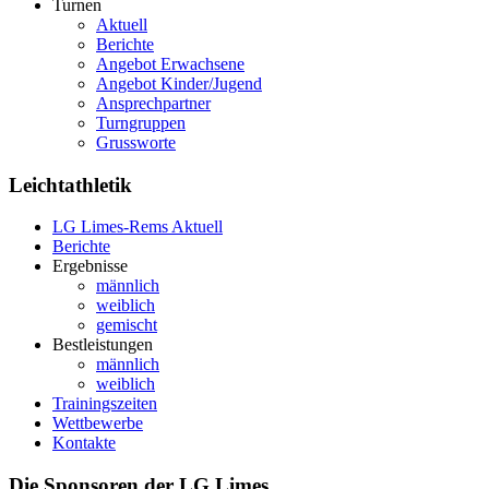
Turnen
Aktuell
Berichte
Angebot Erwachsene
Angebot Kinder/Jugend
Ansprechpartner
Turngruppen
Grussworte
Leichtathletik
LG Limes-Rems Aktuell
Berichte
Ergebnisse
männlich
weiblich
gemischt
Bestleistungen
männlich
weiblich
Trainingszeiten
Wettbewerbe
Kontakte
Die Sponsoren der LG Limes