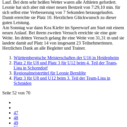
Lauf. Bei dem sehr heißen Wetter waren alle Athleten gefordert.
Leonie hat sich aber mit einer neuen Bestzeit von 7:29,10 min. für
sich selbst eine Verbesserung von 7 Sekunden herausgelaufen.
Damit erreichte sie Platz 10. Herzlichen Glückwunsch zu dieser
guten Leistung.
Am Sonntag war dann Kea Kiefer im Speerwurf am Start mit einem
neuen Anlauf. Bei ihrem zweiten Versuch erreichte sie eine gute
Weite. Im dritten Versuch gelang ihr eine Weite von 31,31 m und sie
landete damit auf Platz 14 von insgesamt 23 Teilnehmerinnen.
Herzlichen Dank an alle Begleiter und Trainer.
Württembergische Meisterschaften der U16 in Heidenheim
Platz 2 für U8 und Platz 3 für U12 beim 4. Teil der Team-
Liga in Schorndorf
Regionalmeistertitel für Leonie Bernlöhr
Platz 3 für U8 und U12 beim 3. Teil der Team-Liga in
Schmiden
Seite 52 von 70
47
48
49