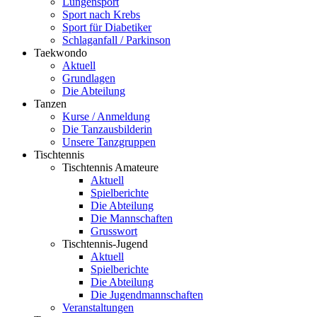
Lungensport
Sport nach Krebs
Sport für Diabetiker
Schlaganfall / Parkinson
Taekwondo
Aktuell
Grundlagen
Die Abteilung
Tanzen
Kurse / Anmeldung
Die Tanzausbilderin
Unsere Tanzgruppen
Tischtennis
Tischtennis Amateure
Aktuell
Spielberichte
Die Abteilung
Die Mannschaften
Grusswort
Tischtennis-Jugend
Aktuell
Spielberichte
Die Abteilung
Die Jugendmannschaften
Veranstaltungen