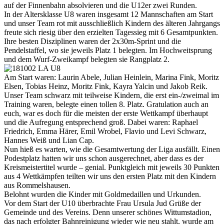
auf der Finnenbahn absolvieren und die U12er zwei Runden.
In der Altersklasse U8 waren insgesamt 12 Mannschaften am Start
und unser Team rot mit ausschließlich Kindern des älteren Jahrgangs
freute sich riesig über den erzielten Tagessieg mit 6 Gesamtpunkten.
Ihre besten Disziplinen waren der 2x30m-Sprint und die
Pendelstaffel, wo sie jeweils Platz 1 belegten. Im Hochweitsprung
und dem Wurf-Zweikampf belegten sie Rangplatz 2.
Am Start waren: Laurin Abele, Julian Heinlein, Marina Fink, Moritz
Elsen, Tobias Heinz, Moritz Fink, Kayra Yalcin und Jakob Reik.
Unser Team schwarz mit teilweise Kindern, die erst ein-/zweimal im
Training waren, belegte einen tollen 8. Platz. Gratulation auch an
euch, war es doch für die meisten der erste Wettkampf überhaupt
und die Aufregung entsprechend groß. Dabei waren: Raphael
Friedrich, Emma Härer, Emil Wrobel, Flavio und Levi Schwarz,
Hannes Weiß und Lian Cap.
Nun hieß es warten, wie die Gesamtwertung der Liga ausfällt. Einen
Podestplatz hatten wir uns schon ausgerechnet, aber dass es der
Kreismeistertitel wurde – genial. Punktgleich mit jeweils 30 Punkten
aus 4 Wettkämpfen teilten wir uns den ersten Platz mit den Kindern
aus Rommelshausen.
Belohnt wurden die Kinder mit Goldmedaillen und Urkunden.
Vor dem Start der U10 überbrachte Frau Ursula Jud Grüße der
Gemeinde und des Vereins. Denn unserer schönes Wittumstadion,
das nach erfolgter Bahnreinigung wieder wie neu stahlt, wurde am