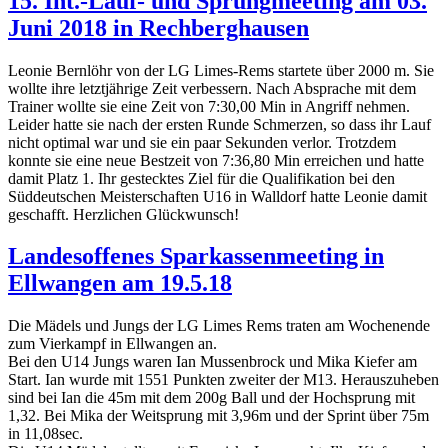
15. Int.-Lauf- und Sprungmeeting am 03.
Juni 2018 in Rechberghausen
Leonie Bernlöhr von der LG Limes-Rems startete über 2000 m. Sie
wollte ihre letztjährige Zeit verbessern. Nach Absprache mit dem
Trainer wollte sie eine Zeit von 7:30,00 Min in Angriff nehmen.
Leider hatte sie nach der ersten Runde Schmerzen, so dass ihr Lauf
nicht optimal war und sie ein paar Sekunden verlor. Trotzdem
konnte sie eine neue Bestzeit von 7:36,80 Min erreichen und hatte
damit Platz 1. Ihr gestecktes Ziel für die Qualifikation bei den
Süddeutschen Meisterschaften U16 in Walldorf hatte Leonie damit
geschafft. Herzlichen Glückwunsch!
Landesoffenes Sparkassenmeeting in
Ellwangen am 19.5.18
Die Mädels und Jungs der LG Limes Rems traten am Wochenende
zum Vierkampf in Ellwangen an.
Bei den U14 Jungs waren Ian Mussenbrock und Mika Kiefer am
Start. Ian wurde mit 1551 Punkten zweiter der M13. Herauszuheben
sind bei Ian die 45m mit dem 200g Ball und der Hochsprung mit
1,32. Bei Mika der Weitsprung mit 3,96m und der Sprint über 75m
in 11,08sec.