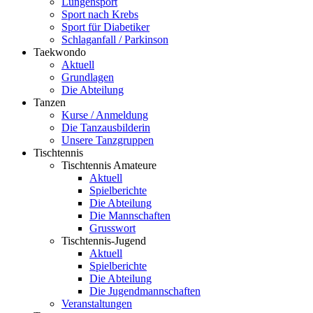
Lungensport
Sport nach Krebs
Sport für Diabetiker
Schlaganfall / Parkinson
Taekwondo
Aktuell
Grundlagen
Die Abteilung
Tanzen
Kurse / Anmeldung
Die Tanzausbilderin
Unsere Tanzgruppen
Tischtennis
Tischtennis Amateure
Aktuell
Spielberichte
Die Abteilung
Die Mannschaften
Grusswort
Tischtennis-Jugend
Aktuell
Spielberichte
Die Abteilung
Die Jugendmannschaften
Veranstaltungen