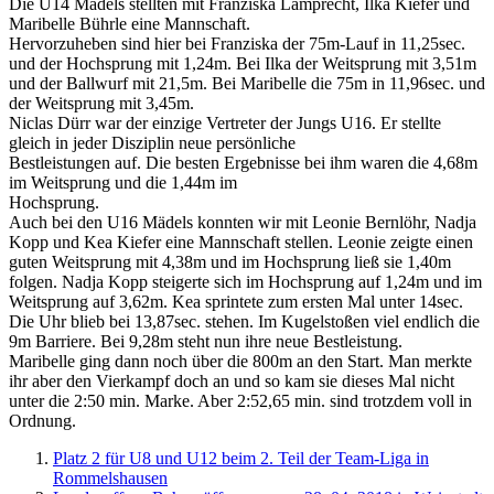
Die U14 Mädels stellten mit Franziska Lamprecht, Ilka Kiefer und
Maribelle Bührle eine Mannschaft.
Hervorzuheben sind hier bei Franziska der 75m-Lauf in 11,25sec.
und der Hochsprung mit 1,24m. Bei Ilka der Weitsprung mit 3,51m
und der Ballwurf mit 21,5m. Bei Maribelle die 75m in 11,96sec. und
der Weitsprung mit 3,45m.
Niclas Dürr war der einzige Vertreter der Jungs U16. Er stellte
gleich in jeder Disziplin neue persönliche
Bestleistungen auf. Die besten Ergebnisse bei ihm waren die 4,68m
im Weitsprung und die 1,44m im
Hochsprung.
Auch bei den U16 Mädels konnten wir mit Leonie Bernlöhr, Nadja
Kopp und Kea Kiefer eine Mannschaft stellen. Leonie zeigte einen
guten Weitsprung mit 4,38m und im Hochsprung ließ sie 1,40m
folgen. Nadja Kopp steigerte sich im Hochsprung auf 1,24m und im
Weitsprung auf 3,62m. Kea sprintete zum ersten Mal unter 14sec.
Die Uhr blieb bei 13,87sec. stehen. Im Kugelstoßen viel endlich die
9m Barriere. Bei 9,28m steht nun ihre neue Bestleistung.
Maribelle ging dann noch über die 800m an den Start. Man merkte
ihr aber den Vierkampf doch an und so kam sie dieses Mal nicht
unter die 2:50 min. Marke. Aber 2:52,65 min. sind trotzdem voll in
Ordnung.
Platz 2 für U8 und U12 beim 2. Teil der Team-Liga in
Rommelshausen