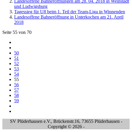
Landesoffene Bahneröffnungen am 28. 04. 2018 in Weinstadt
und Ludwigsburg
Tagessieg für U8 beim 1. Teil der Team-Liga in Winnenden
Landesoffene Bahneröffnung in Unterkochen am 21. April
2018
Seite 55 von 70
50
51
52
53
54
55
56
57
58
59
SV Plüderhausen e.V., Brückenstr.16, 73655 Plüderhausen -
Copyright © 2026 -