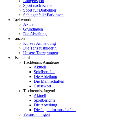
Lungensport
Sport nach Krebs
Sport für Diabetiker
Schlaganfall / Parkinson
Taekwondo
Aktuell
Grundlagen
Die Abteilung
Tanzen
Kurse / Anmeldung
Die Tanzausbilderin
Unsere Tanzgruppen
Tischtennis
Tischtennis Amateure
Aktuell
Spielberichte
Die Abteilung
Die Mannschaften
Grusswort
Tischtennis-Jugend
Aktuell
Spielberichte
Die Abteilung
Die Jugendmannschaften
Veranstaltungen