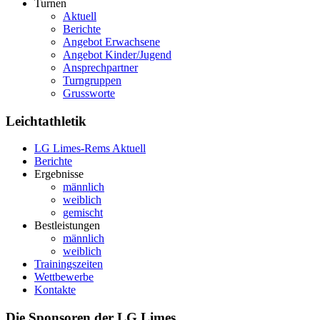
Turnen
Aktuell
Berichte
Angebot Erwachsene
Angebot Kinder/Jugend
Ansprechpartner
Turngruppen
Grussworte
Leichtathletik
LG Limes-Rems Aktuell
Berichte
Ergebnisse
männlich
weiblich
gemischt
Bestleistungen
männlich
weiblich
Trainingszeiten
Wettbewerbe
Kontakte
Die Sponsoren der LG Limes