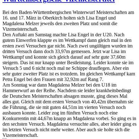
Bei den Baden-Württembergischen Winterwurf Meisterschaften am
16. und 17. März in Oberkirch holten sich Lisa Engel und
Magdalena Melzer jeweils den zweiten Platz und somit die
Vizemeisterschaft.
Den Auftakt am Samstag machte Lisa Engel in der U20. Nach
gutem Einwerfen klappte es im Wettkampf dann gleich mal in den
ersten zwei Versuchen gar nicht. Nach zwei ungültigen wurden im
dritten Versuch dann doch 33,97m gemessen. Jetzt war Lisa im
Wettkampf und konnte sich gleich darauf auf sehr gute 37,60m
steigern. Das ist nur knapp unter Bestleistung. Leider konnte sie im
Versuch 5 und 6 nicht noch mal ne Schippe drauflegen. Aber ein
sehr guter zweiter Platz ist es trotzdem. Im gleichen Wettkampf kam
Petra Engel bei den Frauen mit 32,92m auf Rang 7.
Am Sonntag war dann Magdalena Melzer bei den U18 im
Hammerwurf an der Reihe. Nachdem sie leider krankheitsbedingt
die Deutschen Meisterschaften absagen musste, ging dieses Mal
alles gut. Gleich mit dem ersten Versuch von 40,42m übernahm sie
die Führung, die sie mit guten 44,51m im vierten Versuch noch
ausbauen konnte. Leider zog im fünften Versuch noch eine
Konkurrentin mit 44,67m knapp an Magdalena vorbei. So ging es in
den sechsten Versuch. Magdalena versuchte alles, aber leider ging es
im letzten Versuch nicht mehr weiter. Aber auch sie holte sich die
Vizemeisterschaft.