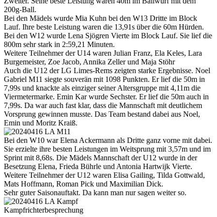
Zweiter. Seine beste Leistung waren 40m im Ballwurf mit dem
200g-Ball.
Bei den Mädels wurde Mia Kuhn bei den W13 Dritte im Block
Lauf. Ihre beste Leistung waren die 13,91s über die 60m Hürden.
Bei den W12 wurde Lena Sjögren Vierte im Block Lauf. Sie lief die
800m sehr stark in 2:59,21 Minuten.
Weitere Teilnehmer der U14 waren Julian Franz, Ela Keles, Lara
Burgemeister, Zoe Jacob, Annika Zeller und Maja Stöhr
Auch die U12 der LG Limes-Rems zeigten starke Ergebnisse. Noel
Gabriel M11 siegte souverän mit 1098 Punkten. Er lief die 50m in
7,99s und knackte als einziger seiner Altersgruppe mit 4,11m die
Viermetermarke. Emin Kar wurde Sechster. Er lief die 50m auch in
7,99s. Da war auch fast klar, dass die Mannschaft mit deutlichem
Vorsprung gewinnen musste. Das Team bestand dabei aus Noel,
Emin und Moritz Kraiß.
Bei den W10 war Elena Ackermann als Dritte ganz vorne mit dabei.
Sie erzielte ihre besten Leistungen im Weitsprung mit 3,57m und im
Sprint mit 8,68s. Die Mädels Mannschaft der U12 wurde in der
Besetzung Elena, Frieda Bührle und Antonia Hartwijk Vierte.
Weitere Teilnehmer der U12 waren Elisa Gailing, Tilda Gottwald,
Mats Hoffmann, Roman Pick und Maximilian Dick.
Sehr guter Saisonauftakt. Da kann man nur sagen weiter so.
Kampfrichterbesprechung