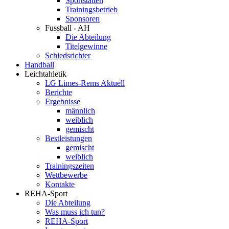
Sportstätten
Trainingsbetrieb
Sponsoren
Fussball - AH
Die Abteilung
Titelgewinne
Schiedsrichter
Handball
Leichtahletik
LG Limes-Rems Aktuell
Berichte
Ergebnisse
männlich
weiblich
gemischt
Bestleistungen
gemischt
weiblich
Trainingszeiten
Wettbewerbe
Kontakte
REHA-Sport
Die Abteilung
Was muss ich tun?
REHA-Sport