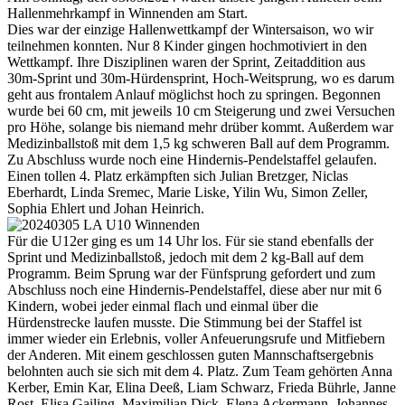
Hallenmehrkampf in Winnenden am Start.
Dies war der einzige Hallenwettkampf der Wintersaison, wo wir
teilnehmen konnten. Nur 8 Kinder gingen hochmotiviert in den
Wettkampf. Ihre Disziplinen waren der Sprint, Zeitaddition aus
30m-Sprint und 30m-Hürdensprint, Hoch-Weitsprung, wo es darum
geht aus frontalem Anlauf möglichst hoch zu springen. Begonnen
wurde bei 60 cm, mit jeweils 10 cm Steigerung und zwei Versuchen
pro Höhe, solange bis niemand mehr drüber kommt. Außerdem war
Medizinballstoß mit dem 1,5 kg schweren Ball auf dem Programm.
Zu Abschluss wurde noch eine Hindernis-Pendelstaffel gelaufen.
Einen tollen 4. Platz erkämpften sich Julian Bretzger, Niclas
Eberhardt, Linda Sremec, Marie Liske, Yilin Wu, Simon Zeller,
Sophia Ehlert und Johan Heinrich.
Für die U12er ging es um 14 Uhr los. Für sie stand ebenfalls der
Sprint und Medizinballstoß, jedoch mit dem 2 kg-Ball auf dem
Programm. Beim Sprung war der Fünfsprung gefordert und zum
Abschluss noch eine Hindernis-Pendelstaffel, diese aber nur mit 6
Kindern, wobei jeder einmal flach und einmal über die
Hürdenstrecke laufen musste. Die Stimmung bei der Staffel ist
immer wieder ein Erlebnis, voller Anfeuerungsrufe und Mitfiebern
der Anderen. Mit einem geschlossen guten Mannschaftsergebnis
belohnten auch sie sich mit dem 4. Platz. Zum Team gehörten Anna
Kerber, Emin Kar, Elina Deeß, Liam Schwarz, Frieda Bührle, Janne
Rost, Elisa Gailing, Maximilian Dick, Elena Ackermann, Johannes