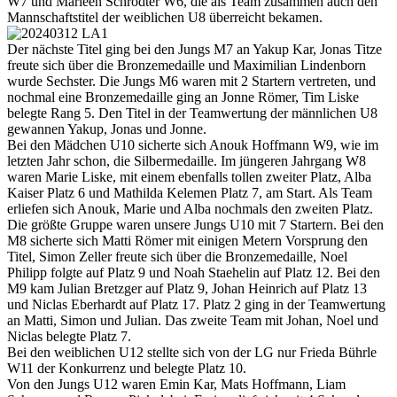
W7 und Marleen Schrödter W6, die als Team zusammen auch den
Mannschaftstitel der weiblichen U8 überreicht bekamen.
Der nächste Titel ging bei den Jungs M7 an Yakup Kar, Jonas Titze
freute sich über die Bronzemedaille und Maximilian Lindenborn
wurde Sechster. Die Jungs M6 waren mit 2 Startern vertreten, und
nochmal eine Bronzemedaille ging an Jonne Römer, Tim Liske
belegte Rang 5. Den Titel in der Teamwertung der männlichen U8
gewannen Yakup, Jonas und Jonne.
Bei den Mädchen U10 sicherte sich Anouk Hoffmann W9, wie im
letzten Jahr schon, die Silbermedaille. Im jüngeren Jahrgang W8
waren Marie Liske, mit einem ebenfalls tollen zweiter Platz, Alba
Kaiser Platz 6 und Mathilda Kelemen Platz 7, am Start. Als Team
erliefen sich Anouk, Marie und Alba nochmals den zweiten Platz.
Die größte Gruppe waren unsere Jungs U10 mit 7 Startern. Bei den
M8 sicherte sich Matti Römer mit einigen Metern Vorsprung den
Titel, Simon Zeller freute sich über die Bronzemedaille, Noel
Philipp folgte auf Platz 9 und Noah Staehelin auf Platz 12. Bei den
M9 kam Julian Bretzger auf Platz 9, Johan Heinrich auf Platz 13
und Niclas Eberhardt auf Platz 17. Platz 2 ging in der Teamwertung
an Matti, Simon und Julian. Das zweite Team mit Johan, Noel und
Niclas belegte Platz 7.
Bei den weiblichen U12 stellte sich von der LG nur Frieda Bührle
W11 der Konkurrenz und belegte Platz 10.
Von den Jungs U12 waren Emin Kar, Mats Hoffmann, Liam