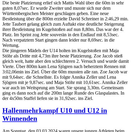
Die beste Platzierung erlief sich Mattis Wahl über die 60m in sehr
guten 8,07sec. Er wurde Zweiter und musste sich nur dem
Württembergischen Meister geschlagen geben. Eine neue
Bestleistung über die 800m erzielte David Schreiner in 2:46,29 min.
Jette Taubert gelang gleich zum Auftakt eine deutliche Steigerung
ihrer Bestleistung im Kugelstoßen auf nun 8,80m. Das war der 4.
Platz. Im Sprint zog Jette souverän in den Endlauf mit 8,53sec.
Nach verpatztem Start gingen dann leider nur 8,69sec. in die
Wertung.
Die jüngeren Mädels der U14 holten im Kugelstoßen mit Maja
Stöhr als Dritte mit 4,73m ihre beste Platzierung. Zoe Jacob stieß
gleich weit, hatte aber den schlechteren 2. Versuch und wurde damit
Vierte. Über 800m kam Lena Sjögren nach beherztem Rennen mit
3:02,06min ins Ziel. Über die 60m mussten alle ran. Zoe Jacob war
mit 9,64sec. die Schnellste. Es folgte Annika Zeller und Lena
Sjögren mit je 9,87sec. und Maja Stöhr mit 10,61sec. Annika Zeller
war auch im Weitsprung am Start. Sie sprang 3,30m. Gemeinsam
ging es dann noch auf die 200m lange Runde des Glaspalastes. In
der 4x50m Staffel liefen sie in 31,92sec. ins Ziel.
Hallenmehrkampf U10 und U12 in
Winnenden
Am Sonntag, den 03.03.2024 waren unsere jungen Athleten beim