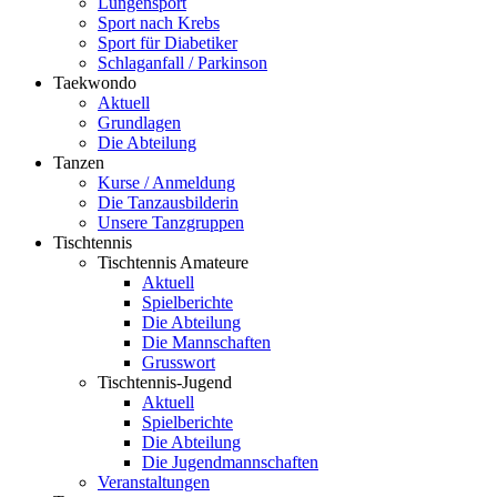
Lungensport
Sport nach Krebs
Sport für Diabetiker
Schlaganfall / Parkinson
Taekwondo
Aktuell
Grundlagen
Die Abteilung
Tanzen
Kurse / Anmeldung
Die Tanzausbilderin
Unsere Tanzgruppen
Tischtennis
Tischtennis Amateure
Aktuell
Spielberichte
Die Abteilung
Die Mannschaften
Grusswort
Tischtennis-Jugend
Aktuell
Spielberichte
Die Abteilung
Die Jugendmannschaften
Veranstaltungen