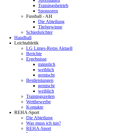
Sportstätten
Trainingsbetrieb
Sponsoren
Fussball - AH
Die Abteilung
Titelgewinne
Schiedsrichter
Handball
Leichtahletik
LG Limes-Rems Aktuell
Berichte
Ergebnisse
männlich
weiblich
gemischt
Bestleistungen
gemischt
weiblich
Trainingszeiten
Wettbewerbe
Kontakte
REHA-Sport
Die Abteilung
Was muss ich tun?
REHA-Sport