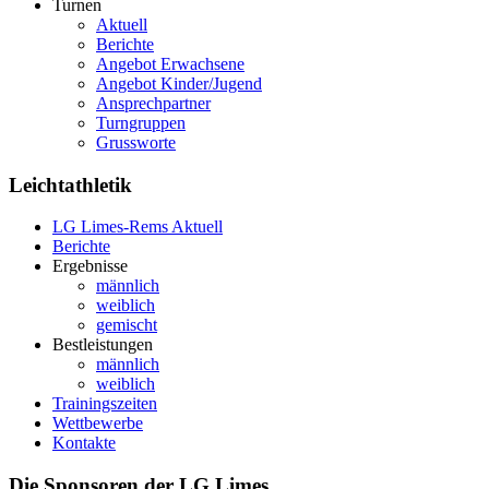
Turnen
Aktuell
Berichte
Angebot Erwachsene
Angebot Kinder/Jugend
Ansprechpartner
Turngruppen
Grussworte
Leichtathletik
LG Limes-Rems Aktuell
Berichte
Ergebnisse
männlich
weiblich
gemischt
Bestleistungen
männlich
weiblich
Trainingszeiten
Wettbewerbe
Kontakte
Die Sponsoren der LG Limes