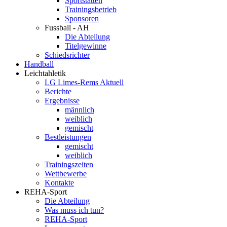
Sportstätten
Trainingsbetrieb
Sponsoren
Fussball - AH
Die Abteilung
Titelgewinne
Schiedsrichter
Handball
Leichtahletik
LG Limes-Rems Aktuell
Berichte
Ergebnisse
männlich
weiblich
gemischt
Bestleistungen
gemischt
weiblich
Trainingszeiten
Wettbewerbe
Kontakte
REHA-Sport
Die Abteilung
Was muss ich tun?
REHA-Sport