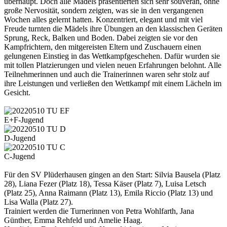
überhaupt. Doch alle Mädels präsentierten sich sehr souverän, ohne
große Nervosität, sondern zeigten, was sie in den vergangenen
Wochen alles gelernt hatten. Konzentriert, elegant und mit viel
Freude turnten die Mädels ihre Übungen an den klassischen Geräten
Sprung, Reck, Balken und Boden. Dabei zeigten sie vor den
Kampfrichtern, den mitgereisten Eltern und Zuschauern einen
gelungenen Einstieg in das Wettkampfgeschehen. Dafür wurden sie
mit tollen Platzierungen und vielen neuen Erfahrungen belohnt. Alle
Teilnehmerinnen und auch die Trainerinnen waren sehr stolz auf
ihre Leistungen und verließen den Wettkampf mit einem Lächeln im
Gesicht.
E+F-Jugend
D-Jugend
C-Jugend
Für den SV Plüderhausen gingen an den Start: Silvia Bausela (Platz
28), Liana Fezer (Platz 18), Tessa Käser (Platz 7), Luisa Letsch
(Platz 25), Anna Raimann (Platz 13), Emila Riccio (Platz 13) und
Lisa Walla (Platz 27).
Trainiert werden die Turnerinnen von Petra Wohlfarth, Jana
Günther, Emma Rehfeld und Amelie Haag.