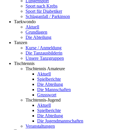
Lungensport
Sport nach Krebs
Sport für Diabetiker
Schlaganfall / Parkinson
Taekwondo
Aktuell
Grundlagen
Die Abteilung
Tanzen
Kurse / Anmeldung
Die Tanzausbilderin
Unsere Tanzgruppen
Tischtennis
Tischtennis Amateure
Aktuell
Spielberichte
Die Abteilung
Die Mannschaften
Grusswort
Tischtennis-Jugend
Aktuell
Spielberichte
Die Abteilung
Die Jugendmannschaften
Veranstaltungen